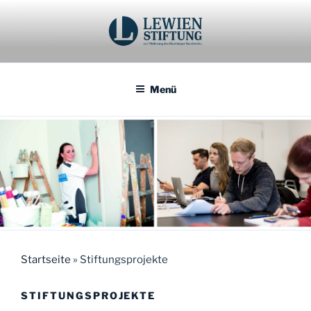
Zum
Inhalt
LEWIEN STIFTUNG ZUR
springen
FÖRDERUNG DES
HAMBURGER HANDWERKS
Menü
Startseite
»
Stiftungsprojekte
STIFTUNGSPROJEKTE